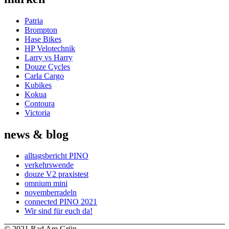
Patria
Brompton
Hase Bikes
HP Velotechnik
Larry vs Harry
Douze Cycles
Carla Cargo
Kubikes
Kokua
Contoura
Victoria
news & blog
alltagsbericht PINO
verkehrswende
douze V2 praxistest
omnium mini
novemberradeln
connected PINO 2021
Wir sind für euch da!
© 2021 Rad Am Grün