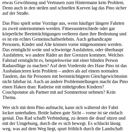
etwas Gewöhnung und Vertrauen zum Hintermann kein Problem.
Denn auch in den steilen und schnellen Kurven lag das Pino sicher
auf der Straße.
Das Pino spielt seine Vorzüge aus, wenn häufiger längere Fahrten
zu zweit unternommen werden. Fitnessunterschiede oder gar
körperliche Beeinträchtigungen verlieren dann ihre Bedeutung und
es ist ein echtes Gemeinschaftserlebnis. Auch gehandicapte
Personen, Kinder und Alte können vorne mitgenommen werden.
Das ermöglicht weite und schwierige Ausfahrten, oder überhaupt
Ausfahrten, wo andere Räder an ihre Grenzen kommen. Welches
Fahrrad ermöglicht es, beispielsweise mit einer blinden Person
Radausflüge zu machen? Auf dem Vordersitz des Hase Pino ist das
Ausbalancieren kein Problem – anders als auf einem normalen
Tandem, das für Personen mit beeinträchtigtem Gleichgewichtssinn
nicht fahrbar ist. Auch an andere Problemstellungen macht das Pino
einen Haken dran: Radreise mit mittelgroßen Kindern?
Couchpotatoe als Partner mit auf Sommertour nehmen? Kein
Thema.
Wer sich mit dem Pino aufmacht, kann sich während der Fahrt
locker unterhalten. Beide haben gute Sicht – vorne ist sie einfach
genial. Das Rad schafft Verbindung, zu denen die drauf sitzen und
mit der Umgebung, durch die es sich bewegt. Es schluckt lässig
weg, was auf dem Weg liegt, spurt fröhlich durch die Landschaft