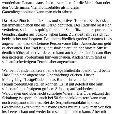
wunderbare Panaromaansichten – vor allem für die Vorderfrau oder
den Vordermann. Viel Komfortabler als in dieser
Gartenliegenposition kann man nicht fahren.
Das Hase Pino ist ein flexibles und sportives Tandem. Es lässt sich
zusammenschieben und als Cargo benutzen. Der Radstand lässt sich
verändern, so kann es quirlig durch die Stadt flitzen oder spurtreu als
Geradeausläufer auf Strecke gehen kann. Zu zweit fährt es sich für
beide sicher und bequem. Bei unterschiedlich großen Personen ist es
angenehmer, dass die keinere Person vorne fährt. Andersherum geht
es aber auch. Das Rad ist gut ausbalanciert und der hintere Sitz ist
deutlich höher als der vordere, so kann auch eine kleine Person über
den größeren Vordermann hinwegschauen. Andersherum fährt es
sich auf schwierigem Terrain aber angenehmer.
Wer beim Tandemfahren an eine träge Butterfahrt denkt, wird beim
Hase Pino eine angenehme Überraschung erleben. Unser
Mittelgebirgs-Testgelände hat das Rad nicht vor erkennbare
Herausforderungen stellen können. Es ist gut gefedert und läuft
sicher auf unbefestigtem grobem Schotter, auf laubbedeckten
Waldwegen und über leicht sumpfige Wiesen. Die Übersetzung der
Schaltung ist sportlich: auch bei 50 Stundenkilometern kann man
noch entspannt mittreten. Bei der Serpentinenabfahrt in dieser
Geschwindigkeit wurde mir vorne etwas mulmig, weil man vor sich
ins Leere schaut und weder bremsen noch lenken kann. Aber mit