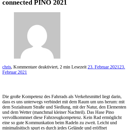
connected PINO 2021
Autor
für
chris
,
Kommentare deaktiviert
,
2 min Lesezeit
23. Februar 2021
23.
connected
Februar 2021
PINO
2021
Die große Kompetenz des Fahrrads als Verkehrsmittel liegt darin,
dass es uns unterwegs verbindet mit dem Raum um uns herum: mit
dem Sozialraum Straße und Siedlung, mit der Natur, den Elementen
und dem Wetter (manchmal kleiner Nachteil). Das Hase Pino
vervollkommnet diese Fahrzeugkompetenz. Kein Rad ermöglicht
eine so gute Kommunkation beim Radeln zu zweit. Leicht und
minimalisitisch spurt es durch jedes Gelände und eröffnet