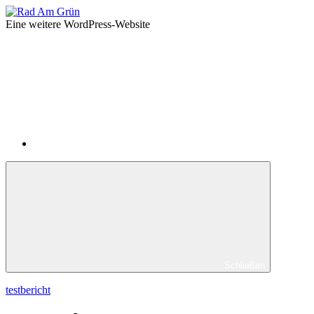
Zum
Rad
Inhalt
Am
Eine weitere WordPress-Website
springen
Grün
impressum
/
datenschutz
Schließen
testbericht