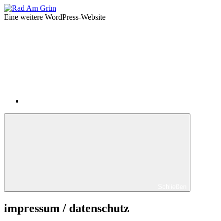
Zum
Rad
Inhalt
Am
Eine weitere WordPress-Website
springen
Grün
impressum
/
datenschutz
Schließen
impressum / datenschutz